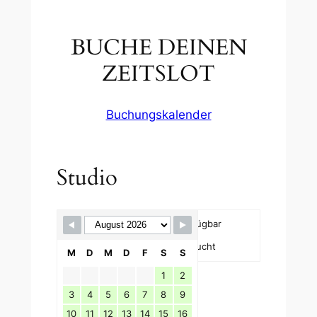
BUCHE DEINEN
ZEITSLOT
Buchungskalender
Studio
Skip Booking Form
Verfügbar
Gebucht
M
D
M
D
F
S
S
1
2
3
4
5
6
7
8
9
10
11
12
13
14
15
16